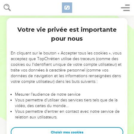
Votre vie privée est importante
pour nous
NE MANQUEZ PAS L’ÉVÉNEMENT
En cliquant sur le bouton « Accepter tous les cookies », vous
DE L’ANNÉE !
acceptez que TopChrétien utilise des traceurs (comme des
cookies ou l'identifiant unique de votre compte utilisateur) et
ET SI LEURS ERREURS POUVAIENT VOUS ÉVITER LES
traite vos données à caractère personnel (comme vos
VOTRES ?
données de navigation et les informations renseignées dans
votre compte utilisateur) dans les buts suivants :
On admire souvent les leaders pour leurs réussites, leur impact,
leur foi ou leur vision. Mais on voit moins les doutes, les erreurs
Mesurer l'audience de notre service
Vous permettre d'utiliser des services tiers tels que de la
et les saisons difficiles qu'ils ont traversés, alors même que ce
vidéo, des cartes du monde…
sont elles qui les ont façonnés.
Vous permettre d'entrer en contact avec notre service de
relation aux utilisateurs.
Dans cette conférence, leaders, entrepreneurs, et responsables
reviennent sur les erreurs marquantes de leur parcours et les
clés pour avancer avec plus de sagesse afin que leurs erreurs
Choisir mes cookies