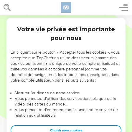
Votre vie privée est importante
pour nous
NE MANQUEZ PAS L’ÉVÉNEMENT
En cliquant sur le bouton « Accepter tous les cookies », vous
DE L’ANNÉE !
acceptez que TopChrétien utilise des traceurs (comme des
cookies ou l'identifiant unique de votre compte utilisateur) et
ET SI LEURS ERREURS POUVAIENT VOUS ÉVITER LES
traite vos données à caractère personnel (comme vos
VOTRES ?
données de navigation et les informations renseignées dans
votre compte utilisateur) dans les buts suivants :
On admire souvent les leaders pour leurs réussites, leur impact,
leur foi ou leur vision. Mais on voit moins les doutes, les erreurs
Mesurer l'audience de notre service
Vous permettre d'utiliser des services tiers tels que de la
et les saisons difficiles qu'ils ont traversés, alors même que ce
vidéo, des cartes du monde…
sont elles qui les ont façonnés.
Vous permettre d'entrer en contact avec notre service de
relation aux utilisateurs.
Dans cette conférence, leaders, entrepreneurs, et responsables
reviennent sur les erreurs marquantes de leur parcours et les
clés pour avancer avec plus de sagesse afin que leurs erreurs
Choisir mes cookies