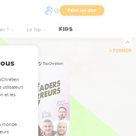
Faire un don
ien ?
Le Top
FERMER
nous
opChrétien
utilisateur)
n et les
:
 du monde…
eurs.