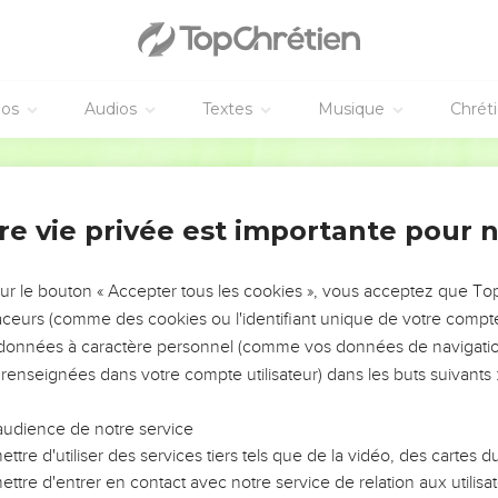
éos
Audios
Textes
Musique
Chrét
re vie privée est importante pour 
NEMENT DE L’ANNÉE !
ÉVITER LES VOTRES ?
sur le bouton « Accepter tous les cookies », vous acceptez que T
traceurs (comme des cookies ou l'identifiant unique de votre compte 
tes, leur impact, leur foi ou leur vision. Mais on voit
s données à caractère personnel (comme vos données de navigatio
fficiles qu'ils ont traversés, alors même que ce sont
 renseignées dans votre compte utilisateur) dans les buts suivants 
audience de notre service
s, et responsables reviennent sur les erreurs
 avancer avec plus de sagesse afin que leurs erreurs
ttre d'utiliser des services tiers tels que de la vidéo, des cartes
un ministère, une équipe, un groupe ou une famille,
ttre d'entrer en contact avec notre service de relation aux utilisat