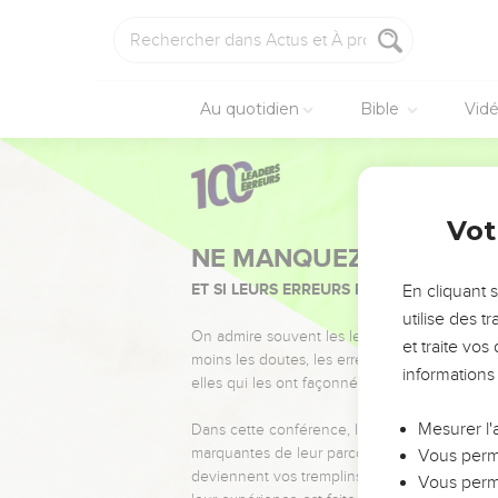
Au quotidien
Bible
Vid
Vot
NE MANQUEZ PAS L’ÉVÉ
ET SI LEURS ERREURS POUVAIENT VOUS 
En cliquant 
utilise des 
On admire souvent les leaders pour leurs réussi
et traite vo
moins les doutes, les erreurs et les saisons di
informations
elles qui les ont façonnés.
Mesurer l'
Dans cette conférence, leaders, entrepreneur
marquantes de leur parcours et les clés pour
Vous perme
deviennent vos tremplins. Que vous guidiez 
Vous perme