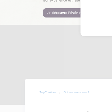
leur expérience est faite pour vous.
Je découvre l’événement
TopChrétien
Qui sommes-nous ?