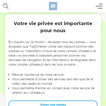
Votre vie privée est importante
pour nous
NE MANQUEZ PAS L’ÉVÉNEMENT
En cliquant sur le bouton « Accepter tous les cookies », vous
DE L’ANNÉE !
acceptez que TopChrétien utilise des traceurs (comme des
cookies ou l'identifiant unique de votre compte utilisateur) et
ET SI LEURS ERREURS POUVAIENT VOUS ÉVITER LES
traite vos données à caractère personnel (comme vos
VOTRES ?
données de navigation et les informations renseignées dans
votre compte utilisateur) dans les buts suivants :
On admire souvent les leaders pour leurs réussites, leur impact,
leur foi ou leur vision. Mais on voit moins les doutes, les erreurs
Mesurer l'audience de notre service
Vous permettre d'utiliser des services tiers tels que de la
et les saisons difficiles qu'ils ont traversés, alors même que ce
vidéo, des cartes du monde…
sont elles qui les ont façonnés.
Vous permettre d'entrer en contact avec notre service de
relation aux utilisateurs.
Dans cette conférence, leaders, entrepreneurs, et responsables
reviennent sur les erreurs marquantes de leur parcours et les
clés pour avancer avec plus de sagesse afin que leurs erreurs
Choisir mes cookies