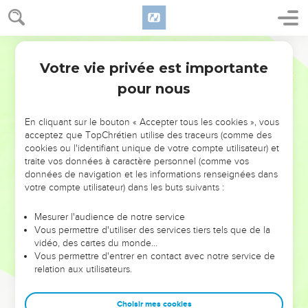
Votre vie privée est importante
pour nous
NE MANQUEZ PAS L’ÉVÉNEMENT
En cliquant sur le bouton « Accepter tous les cookies », vous
DE L’ANNÉE !
acceptez que TopChrétien utilise des traceurs (comme des
cookies ou l'identifiant unique de votre compte utilisateur) et
ET SI LEURS ERREURS POUVAIENT VOUS ÉVITER LES
traite vos données à caractère personnel (comme vos
VOTRES ?
données de navigation et les informations renseignées dans
votre compte utilisateur) dans les buts suivants :
On admire souvent les leaders pour leurs réussites, leur impact,
leur foi ou leur vision. Mais on voit moins les doutes, les erreurs
Mesurer l'audience de notre service
Vous permettre d'utiliser des services tiers tels que de la
et les saisons difficiles qu'ils ont traversés, alors même que ce
vidéo, des cartes du monde…
sont elles qui les ont façonnés.
Vous permettre d'entrer en contact avec notre service de
relation aux utilisateurs.
Dans cette conférence, leaders, entrepreneurs, et responsables
reviennent sur les erreurs marquantes de leur parcours et les
clés pour avancer avec plus de sagesse afin que leurs erreurs
Choisir mes cookies