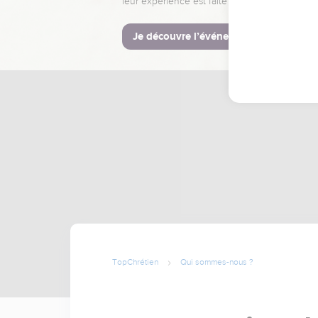
leur expérience est faite pour vous.
Je découvre l’événement
TopChrétien
Qui sommes-nous ?