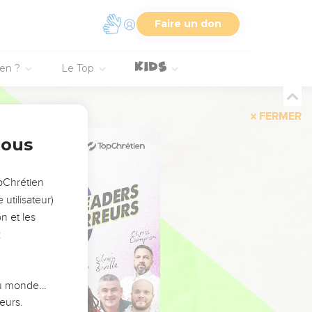
Faire un don
ien ?
Le Top
FERMER
nous
opChrétien
utilisateur)
n et les
:
 du monde…
eurs.