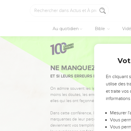
Au quotidien
Bible
Vid
Vot
NE MANQUEZ PAS L’ÉVÉ
ET SI LEURS ERREURS POUVAIENT VOUS 
En cliquant 
utilise des 
On admire souvent les leaders pour leurs réussi
et traite vo
moins les doutes, les erreurs et les saisons di
informations
elles qui les ont façonnés.
Mesurer l'
Dans cette conférence, leaders, entrepreneur
marquantes de leur parcours et les clés pour
Vous perme
deviennent vos tremplins. Que vous guidiez 
Vous perme