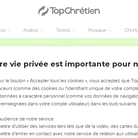
éos
Audios
Textes
Musique
Chrét
re vie privée est importante pour 
NEMENT DE L’ANNÉE !
ÉVITER LES VOTRES ?
sur le bouton « Accepter tous les cookies », vous acceptez que T
traceurs (comme des cookies ou l'identifiant unique de votre compte 
tes, leur impact, leur foi ou leur vision. Mais on voit
s données à caractère personnel (comme vos données de navigatio
fficiles qu'ils ont traversés, alors même que ce sont
 renseignées dans votre compte utilisateur) dans les buts suivants 
audience de notre service
s, et responsables reviennent sur les erreurs
 avancer avec plus de sagesse afin que leurs erreurs
ttre d'utiliser des services tiers tels que de la vidéo, des cartes
un ministère, une équipe, un groupe ou une famille,
ttre d'entrer en contact avec notre service de relation aux utilisat