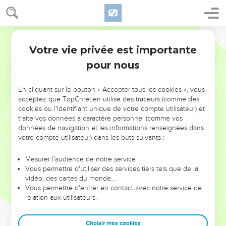
Votre vie privée est importante
pour nous
NE MANQUEZ PAS L’ÉVÉNEMENT
En cliquant sur le bouton « Accepter tous les cookies », vous
DE L’ANNÉE !
acceptez que TopChrétien utilise des traceurs (comme des
cookies ou l'identifiant unique de votre compte utilisateur) et
ET SI LEURS ERREURS POUVAIENT VOUS ÉVITER LES
traite vos données à caractère personnel (comme vos
VOTRES ?
données de navigation et les informations renseignées dans
votre compte utilisateur) dans les buts suivants :
On admire souvent les leaders pour leurs réussites, leur impact,
leur foi ou leur vision. Mais on voit moins les doutes, les erreurs
Mesurer l'audience de notre service
Vous permettre d'utiliser des services tiers tels que de la
et les saisons difficiles qu'ils ont traversés, alors même que ce
vidéo, des cartes du monde…
sont elles qui les ont façonnés.
Vous permettre d'entrer en contact avec notre service de
relation aux utilisateurs.
Dans cette conférence, leaders, entrepreneurs, et responsables
reviennent sur les erreurs marquantes de leur parcours et les
clés pour avancer avec plus de sagesse afin que leurs erreurs
Choisir mes cookies