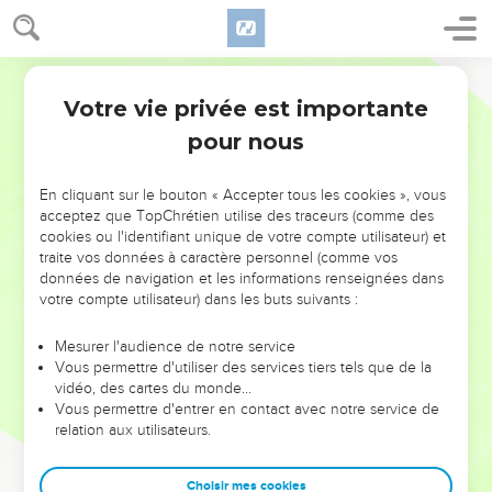
Votre vie privée est importante
pour nous
NE MANQUEZ PAS L’ÉVÉNEMENT
En cliquant sur le bouton « Accepter tous les cookies », vous
DE L’ANNÉE !
acceptez que TopChrétien utilise des traceurs (comme des
cookies ou l'identifiant unique de votre compte utilisateur) et
ET SI LEURS ERREURS POUVAIENT VOUS ÉVITER LES
traite vos données à caractère personnel (comme vos
VOTRES ?
données de navigation et les informations renseignées dans
votre compte utilisateur) dans les buts suivants :
On admire souvent les leaders pour leurs réussites, leur impact,
leur foi ou leur vision. Mais on voit moins les doutes, les erreurs
Mesurer l'audience de notre service
Vous permettre d'utiliser des services tiers tels que de la
et les saisons difficiles qu'ils ont traversés, alors même que ce
vidéo, des cartes du monde…
sont elles qui les ont façonnés.
Vous permettre d'entrer en contact avec notre service de
relation aux utilisateurs.
Dans cette conférence, leaders, entrepreneurs, et responsables
reviennent sur les erreurs marquantes de leur parcours et les
clés pour avancer avec plus de sagesse afin que leurs erreurs
Choisir mes cookies