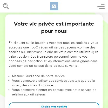
Votre vie privée est importante
pour nous
NE MANQUEZ PAS L’ÉVÉNEMENT
En cliquant sur le bouton « Accepter tous les cookies », vous
DE L’ANNÉE !
acceptez que TopChrétien utilise des traceurs (comme des
cookies ou l'identifiant unique de votre compte utilisateur) et
ET SI LEURS ERREURS POUVAIENT VOUS ÉVITER LES
traite vos données à caractère personnel (comme vos
VOTRES ?
données de navigation et les informations renseignées dans
votre compte utilisateur) dans les buts suivants :
On admire souvent les leaders pour leurs réussites, leur impact,
leur foi ou leur vision. Mais on voit moins les doutes, les erreurs
Mesurer l'audience de notre service
Vous permettre d'utiliser des services tiers tels que de la
et les saisons difficiles qu'ils ont traversés, alors même que ce
vidéo, des cartes du monde…
sont elles qui les ont façonnés.
Vous permettre d'entrer en contact avec notre service de
relation aux utilisateurs.
Dans cette conférence, leaders, entrepreneurs, et responsables
reviennent sur les erreurs marquantes de leur parcours et les
clés pour avancer avec plus de sagesse afin que leurs erreurs
Choisir mes cookies