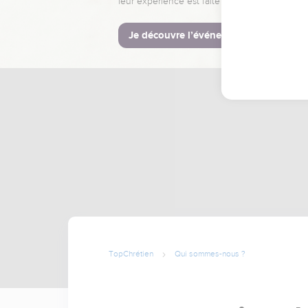
leur expérience est faite pour vous.
Je découvre l’événement
TopChrétien
Qui sommes-nous ?