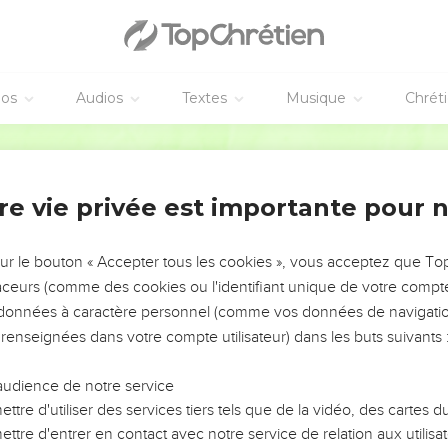
éos
Audios
Textes
Musique
Chrét
re vie privée est importante pour 
NEMENT DE L’ANNÉE !
ÉVITER LES VOTRES ?
sur le bouton « Accepter tous les cookies », vous acceptez que T
traceurs (comme des cookies ou l'identifiant unique de votre compte 
tes, leur impact, leur foi ou leur vision. Mais on voit
s données à caractère personnel (comme vos données de navigatio
fficiles qu'ils ont traversés, alors même que ce sont
 renseignées dans votre compte utilisateur) dans les buts suivants 
audience de notre service
s, et responsables reviennent sur les erreurs
 avancer avec plus de sagesse afin que leurs erreurs
ttre d'utiliser des services tiers tels que de la vidéo, des cartes
un ministère, une équipe, un groupe ou une famille,
ttre d'entrer en contact avec notre service de relation aux utilisat