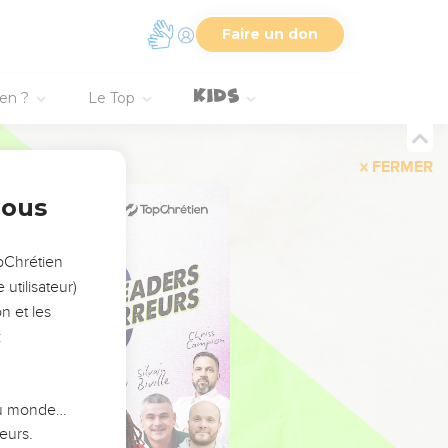
Faire un don
ien ?
Le Top
FERMER
nous
opChrétien
utilisateur)
n et les
:
 du monde…
eurs.