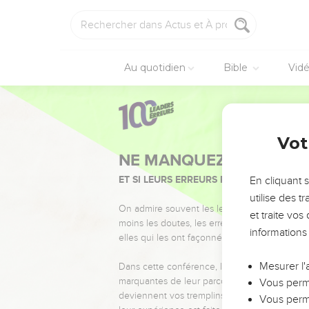
Au quotidien
Bible
Vid
Vot
NE MANQUEZ PAS L’ÉVÉ
ET SI LEURS ERREURS POUVAIENT VOUS 
En cliquant 
utilise des 
On admire souvent les leaders pour leurs réussi
et traite vo
moins les doutes, les erreurs et les saisons di
informations
elles qui les ont façonnés.
Mesurer l'
Dans cette conférence, leaders, entrepreneur
marquantes de leur parcours et les clés pour
Vous perme
deviennent vos tremplins. Que vous guidiez 
Vous perme