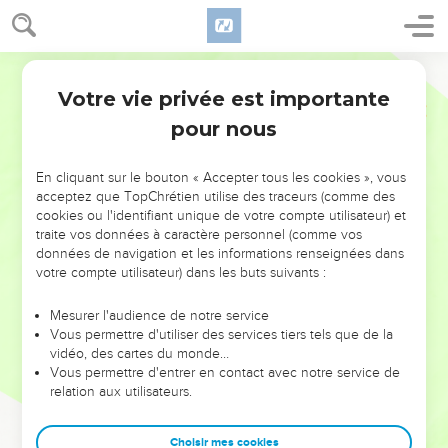
Votre vie privée est importante
pour nous
NE MANQUEZ PAS L’ÉVÉNEMENT
En cliquant sur le bouton « Accepter tous les cookies », vous
DE L’ANNÉE !
acceptez que TopChrétien utilise des traceurs (comme des
cookies ou l'identifiant unique de votre compte utilisateur) et
ET SI LEURS ERREURS POUVAIENT VOUS ÉVITER LES
traite vos données à caractère personnel (comme vos
VOTRES ?
données de navigation et les informations renseignées dans
votre compte utilisateur) dans les buts suivants :
On admire souvent les leaders pour leurs réussites, leur impact,
leur foi ou leur vision. Mais on voit moins les doutes, les erreurs
Mesurer l'audience de notre service
Vous permettre d'utiliser des services tiers tels que de la
et les saisons difficiles qu'ils ont traversés, alors même que ce
vidéo, des cartes du monde…
sont elles qui les ont façonnés.
Vous permettre d'entrer en contact avec notre service de
relation aux utilisateurs.
Dans cette conférence, leaders, entrepreneurs, et responsables
reviennent sur les erreurs marquantes de leur parcours et les
clés pour avancer avec plus de sagesse afin que leurs erreurs
Choisir mes cookies