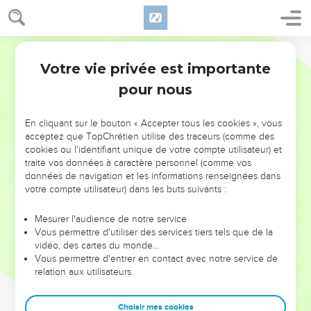
Votre vie privée est importante
pour nous
NE MANQUEZ PAS L’ÉVÉNEMENT
En cliquant sur le bouton « Accepter tous les cookies », vous
DE L’ANNÉE !
acceptez que TopChrétien utilise des traceurs (comme des
cookies ou l'identifiant unique de votre compte utilisateur) et
ET SI LEURS ERREURS POUVAIENT VOUS ÉVITER LES
traite vos données à caractère personnel (comme vos
VOTRES ?
données de navigation et les informations renseignées dans
votre compte utilisateur) dans les buts suivants :
On admire souvent les leaders pour leurs réussites, leur impact,
leur foi ou leur vision. Mais on voit moins les doutes, les erreurs
Mesurer l'audience de notre service
Vous permettre d'utiliser des services tiers tels que de la
et les saisons difficiles qu'ils ont traversés, alors même que ce
vidéo, des cartes du monde…
sont elles qui les ont façonnés.
Vous permettre d'entrer en contact avec notre service de
relation aux utilisateurs.
Dans cette conférence, leaders, entrepreneurs, et responsables
reviennent sur les erreurs marquantes de leur parcours et les
clés pour avancer avec plus de sagesse afin que leurs erreurs
Choisir mes cookies