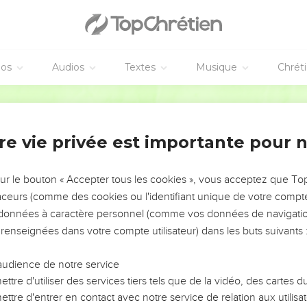
éos
Audios
Textes
Musique
Chrét
re vie privée est importante pour 
NEMENT DE L’ANNÉE !
ÉVITER LES VOTRES ?
sur le bouton « Accepter tous les cookies », vous acceptez que T
traceurs (comme des cookies ou l'identifiant unique de votre compte 
tes, leur impact, leur foi ou leur vision. Mais on voit
s données à caractère personnel (comme vos données de navigatio
fficiles qu'ils ont traversés, alors même que ce sont
 renseignées dans votre compte utilisateur) dans les buts suivants 
audience de notre service
s, et responsables reviennent sur les erreurs
 avancer avec plus de sagesse afin que leurs erreurs
ttre d'utiliser des services tiers tels que de la vidéo, des cartes
un ministère, une équipe, un groupe ou une famille,
ttre d'entrer en contact avec notre service de relation aux utilisat