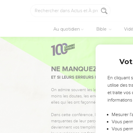
Au quotidien
Bible
Vid
Vot
NE MANQUEZ PAS L’ÉVÉ
ET SI LEURS ERREURS POUVAIENT VOUS 
En cliquant 
utilise des 
On admire souvent les leaders pour leurs réussi
et traite vo
moins les doutes, les erreurs et les saisons di
informations
elles qui les ont façonnés.
Mesurer l'
Dans cette conférence, leaders, entrepreneur
marquantes de leur parcours et les clés pour
Vous perme
deviennent vos tremplins. Que vous guidiez 
Vous perme