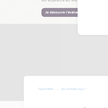
leur expérience est faite pour vous.
Je découvre l’événement
TopChrétien
Qui sommes-nous ?