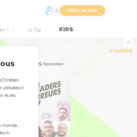
Faire un don
ien ?
Le Top
FERMER
nous
opChrétien
utilisateur)
n et les
:
 du monde…
eurs.