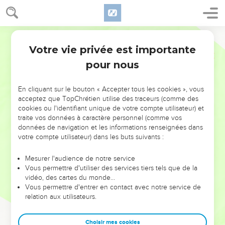
Votre vie privée est importante
pour nous
NE MANQUEZ PAS L’ÉVÉNEMENT
En cliquant sur le bouton « Accepter tous les cookies », vous
DE L’ANNÉE !
acceptez que TopChrétien utilise des traceurs (comme des
cookies ou l'identifiant unique de votre compte utilisateur) et
ET SI LEURS ERREURS POUVAIENT VOUS ÉVITER LES
traite vos données à caractère personnel (comme vos
VOTRES ?
données de navigation et les informations renseignées dans
votre compte utilisateur) dans les buts suivants :
On admire souvent les leaders pour leurs réussites, leur impact,
leur foi ou leur vision. Mais on voit moins les doutes, les erreurs
Mesurer l'audience de notre service
Vous permettre d'utiliser des services tiers tels que de la
et les saisons difficiles qu'ils ont traversés, alors même que ce
vidéo, des cartes du monde…
sont elles qui les ont façonnés.
Vous permettre d'entrer en contact avec notre service de
relation aux utilisateurs.
Dans cette conférence, leaders, entrepreneurs, et responsables
reviennent sur les erreurs marquantes de leur parcours et les
clés pour avancer avec plus de sagesse afin que leurs erreurs
Choisir mes cookies