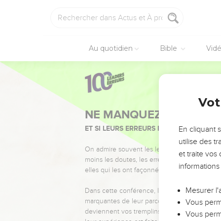
Au quotidien
Bible
Vid
Vot
NE MANQUEZ PAS L’ÉVÉ
ET SI LEURS ERREURS POUVAIENT VOUS 
En cliquant 
utilise des 
On admire souvent les leaders pour leurs réussi
et traite vo
moins les doutes, les erreurs et les saisons di
informations
elles qui les ont façonnés.
Mesurer l'
Dans cette conférence, leaders, entrepreneur
marquantes de leur parcours et les clés pour
Vous perme
deviennent vos tremplins. Que vous guidiez 
Vous perme