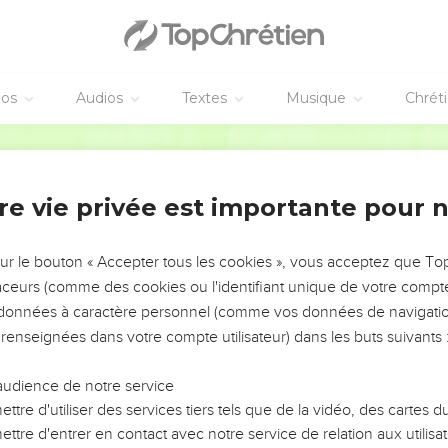
éos
Audios
Textes
Musique
Chrét
re vie privée est importante pour 
NEMENT DE L’ANNÉE !
ÉVITER LES VOTRES ?
sur le bouton « Accepter tous les cookies », vous acceptez que T
traceurs (comme des cookies ou l'identifiant unique de votre compte 
tes, leur impact, leur foi ou leur vision. Mais on voit
s données à caractère personnel (comme vos données de navigatio
fficiles qu'ils ont traversés, alors même que ce sont
 renseignées dans votre compte utilisateur) dans les buts suivants 
audience de notre service
s, et responsables reviennent sur les erreurs
 avancer avec plus de sagesse afin que leurs erreurs
ttre d'utiliser des services tiers tels que de la vidéo, des cartes
un ministère, une équipe, un groupe ou une famille,
ttre d'entrer en contact avec notre service de relation aux utilisat