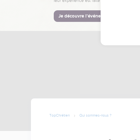
leur expérience est faite pour vous.
Je découvre l’événement
TopChrétien
Qui sommes-nous ?