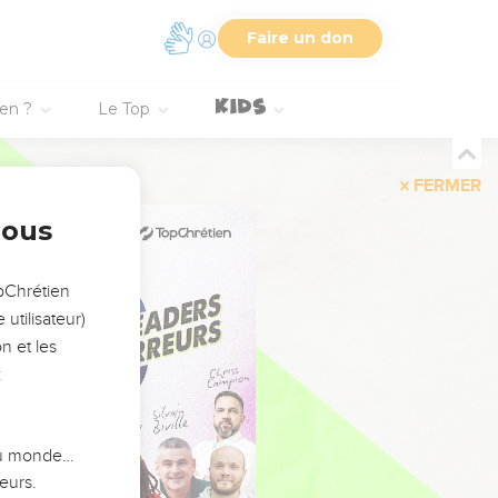
Faire un don
ien ?
Le Top
FERMER
nous
opChrétien
utilisateur)
n et les
:
 du monde…
eurs.