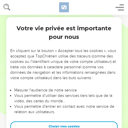
Votre vie privée est importante
pour nous
NE MANQUEZ PAS L’ÉVÉNEMENT
En cliquant sur le bouton « Accepter tous les cookies », vous
DE L’ANNÉE !
acceptez que TopChrétien utilise des traceurs (comme des
cookies ou l'identifiant unique de votre compte utilisateur) et
ET SI LEURS ERREURS POUVAIENT VOUS ÉVITER LES
traite vos données à caractère personnel (comme vos
VOTRES ?
données de navigation et les informations renseignées dans
votre compte utilisateur) dans les buts suivants :
On admire souvent les leaders pour leurs réussites, leur impact,
leur foi ou leur vision. Mais on voit moins les doutes, les erreurs
Mesurer l'audience de notre service
Vous permettre d'utiliser des services tiers tels que de la
et les saisons difficiles qu'ils ont traversés, alors même que ce
vidéo, des cartes du monde…
sont elles qui les ont façonnés.
Vous permettre d'entrer en contact avec notre service de
relation aux utilisateurs.
Dans cette conférence, leaders, entrepreneurs, et responsables
reviennent sur les erreurs marquantes de leur parcours et les
clés pour avancer avec plus de sagesse afin que leurs erreurs
Choisir mes cookies