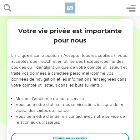
Votre vie privée est importante
pour nous
NE MANQUEZ PAS L’ÉVÉNEMENT
En cliquant sur le bouton « Accepter tous les cookies », vous
DE L’ANNÉE !
acceptez que TopChrétien utilise des traceurs (comme des
cookies ou l'identifiant unique de votre compte utilisateur) et
ET SI LEURS ERREURS POUVAIENT VOUS ÉVITER LES
traite vos données à caractère personnel (comme vos
VOTRES ?
données de navigation et les informations renseignées dans
votre compte utilisateur) dans les buts suivants :
On admire souvent les leaders pour leurs réussites, leur impact,
leur foi ou leur vision. Mais on voit moins les doutes, les erreurs
Mesurer l'audience de notre service
Vous permettre d'utiliser des services tiers tels que de la
et les saisons difficiles qu'ils ont traversés, alors même que ce
vidéo, des cartes du monde…
sont elles qui les ont façonnés.
Vous permettre d'entrer en contact avec notre service de
relation aux utilisateurs.
Dans cette conférence, leaders, entrepreneurs, et responsables
reviennent sur les erreurs marquantes de leur parcours et les
clés pour avancer avec plus de sagesse afin que leurs erreurs
Choisir mes cookies