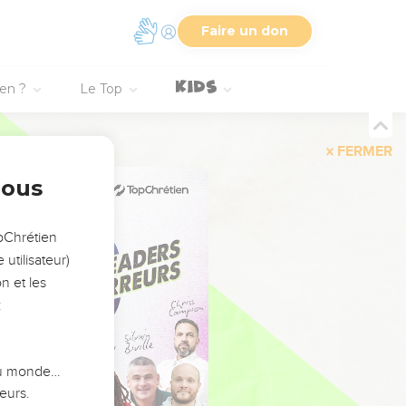
Faire un don
ien ?
Le Top
FERMER
nous
opChrétien
utilisateur)
n et les
:
 du monde…
eurs.