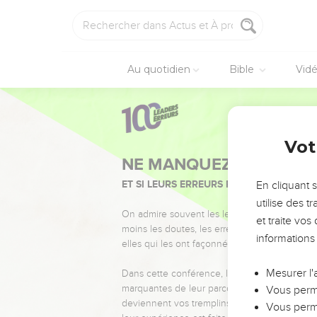
Au quotidien
Bible
Vid
Vot
NE MANQUEZ PAS L’ÉVÉ
ET SI LEURS ERREURS POUVAIENT VOUS 
En cliquant 
utilise des 
On admire souvent les leaders pour leurs réussi
et traite vo
moins les doutes, les erreurs et les saisons di
informations
elles qui les ont façonnés.
Mesurer l'
Dans cette conférence, leaders, entrepreneur
marquantes de leur parcours et les clés pour
Vous perme
deviennent vos tremplins. Que vous guidiez 
Vous perme