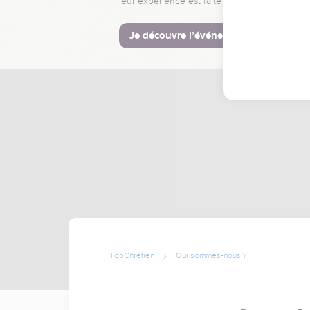
leur expérience est faite pour vous.
Je découvre l’événement
TopChrétien
Qui sommes-nous ?