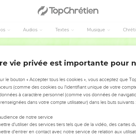
éos
Audios
Textes
Musique
Chrét
re vie privée est importante pour 
NEMENT DE L’ANNÉE !
ÉVITER LES VOTRES ?
sur le bouton « Accepter tous les cookies », vous acceptez que T
traceurs (comme des cookies ou l'identifiant unique de votre compte 
tes, leur impact, leur foi ou leur vision. Mais on voit
s données à caractère personnel (comme vos données de navigatio
fficiles qu'ils ont traversés, alors même que ce sont
 renseignées dans votre compte utilisateur) dans les buts suivants 
audience de notre service
s, et responsables reviennent sur les erreurs
 avancer avec plus de sagesse afin que leurs erreurs
ttre d'utiliser des services tiers tels que de la vidéo, des cartes
un ministère, une équipe, un groupe ou une famille,
ttre d'entrer en contact avec notre service de relation aux utilisat