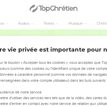
éos
Audios
Textes
Musique
Chrét
re vie privée est importante pour 
NEMENT DE L’ANNÉE !
ÉVITER LES VOTRES ?
sur le bouton « Accepter tous les cookies », vous acceptez que T
traceurs (comme des cookies ou l'identifiant unique de votre compte 
tes, leur impact, leur foi ou leur vision. Mais on voit
s données à caractère personnel (comme vos données de navigatio
fficiles qu'ils ont traversés, alors même que ce sont
 renseignées dans votre compte utilisateur) dans les buts suivants 
audience de notre service
s, et responsables reviennent sur les erreurs
 avancer avec plus de sagesse afin que leurs erreurs
ttre d'utiliser des services tiers tels que de la vidéo, des cartes
un ministère, une équipe, un groupe ou une famille,
ttre d'entrer en contact avec notre service de relation aux utilisat