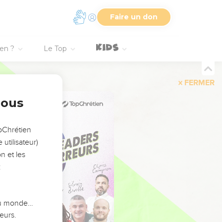
Faire un don
ien ?
Le Top
FERMER
nous
opChrétien
utilisateur)
n et les
:
 du monde…
eurs.