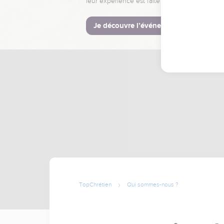
leur expérience est faite pour vous.
Je découvre l’événement
TopChrétien
Qui sommes-nous ?