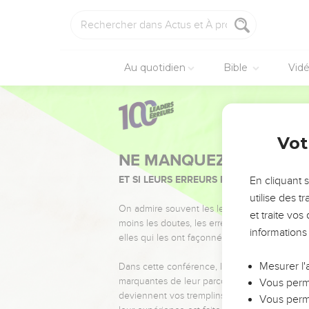
Au quotidien
Bible
Vid
Vot
NE MANQUEZ PAS L’ÉVÉ
ET SI LEURS ERREURS POUVAIENT VOUS 
En cliquant 
utilise des 
On admire souvent les leaders pour leurs réussi
et traite vo
moins les doutes, les erreurs et les saisons di
informations
elles qui les ont façonnés.
Mesurer l'
Dans cette conférence, leaders, entrepreneur
marquantes de leur parcours et les clés pour
Vous perme
deviennent vos tremplins. Que vous guidiez 
Vous perme