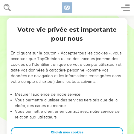
Votre vie privée est importante
pour nous
NE MANQUEZ PAS L’ÉVÉNEMENT
En cliquant sur le bouton « Accepter tous les cookies », vous
DE L’ANNÉE !
acceptez que TopChrétien utilise des traceurs (comme des
cookies ou l'identifiant unique de votre compte utilisateur) et
ET SI LEURS ERREURS POUVAIENT VOUS ÉVITER LES
traite vos données à caractère personnel (comme vos
VOTRES ?
données de navigation et les informations renseignées dans
votre compte utilisateur) dans les buts suivants :
On admire souvent les leaders pour leurs réussites, leur impact,
leur foi ou leur vision. Mais on voit moins les doutes, les erreurs
Mesurer l'audience de notre service
Vous permettre d'utiliser des services tiers tels que de la
et les saisons difficiles qu'ils ont traversés, alors même que ce
vidéo, des cartes du monde…
sont elles qui les ont façonnés.
Vous permettre d'entrer en contact avec notre service de
relation aux utilisateurs.
Dans cette conférence, leaders, entrepreneurs, et responsables
reviennent sur les erreurs marquantes de leur parcours et les
clés pour avancer avec plus de sagesse afin que leurs erreurs
Choisir mes cookies