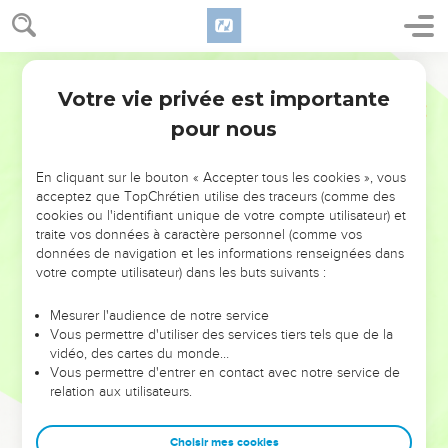
Votre vie privée est importante
pour nous
NE MANQUEZ PAS L’ÉVÉNEMENT
En cliquant sur le bouton « Accepter tous les cookies », vous
DE L’ANNÉE !
acceptez que TopChrétien utilise des traceurs (comme des
cookies ou l'identifiant unique de votre compte utilisateur) et
ET SI LEURS ERREURS POUVAIENT VOUS ÉVITER LES
traite vos données à caractère personnel (comme vos
VOTRES ?
données de navigation et les informations renseignées dans
votre compte utilisateur) dans les buts suivants :
On admire souvent les leaders pour leurs réussites, leur impact,
leur foi ou leur vision. Mais on voit moins les doutes, les erreurs
Mesurer l'audience de notre service
Vous permettre d'utiliser des services tiers tels que de la
et les saisons difficiles qu'ils ont traversés, alors même que ce
vidéo, des cartes du monde…
sont elles qui les ont façonnés.
Vous permettre d'entrer en contact avec notre service de
relation aux utilisateurs.
Dans cette conférence, leaders, entrepreneurs, et responsables
reviennent sur les erreurs marquantes de leur parcours et les
clés pour avancer avec plus de sagesse afin que leurs erreurs
Choisir mes cookies