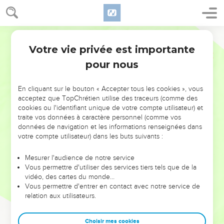
Votre vie privée est importante
pour nous
NE MANQUEZ PAS L’ÉVÉNEMENT
En cliquant sur le bouton « Accepter tous les cookies », vous
DE L’ANNÉE !
acceptez que TopChrétien utilise des traceurs (comme des
cookies ou l'identifiant unique de votre compte utilisateur) et
ET SI LEURS ERREURS POUVAIENT VOUS ÉVITER LES
traite vos données à caractère personnel (comme vos
VOTRES ?
données de navigation et les informations renseignées dans
votre compte utilisateur) dans les buts suivants :
On admire souvent les leaders pour leurs réussites, leur impact,
leur foi ou leur vision. Mais on voit moins les doutes, les erreurs
Mesurer l'audience de notre service
Vous permettre d'utiliser des services tiers tels que de la
et les saisons difficiles qu'ils ont traversés, alors même que ce
vidéo, des cartes du monde…
sont elles qui les ont façonnés.
Vous permettre d'entrer en contact avec notre service de
relation aux utilisateurs.
Dans cette conférence, leaders, entrepreneurs, et responsables
reviennent sur les erreurs marquantes de leur parcours et les
clés pour avancer avec plus de sagesse afin que leurs erreurs
Choisir mes cookies