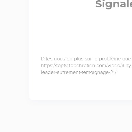
Signal
Dites-nous en plus sur le problème que
https://toptv.topchretien.com/video/il-
leader-autrement-temoignage-21/