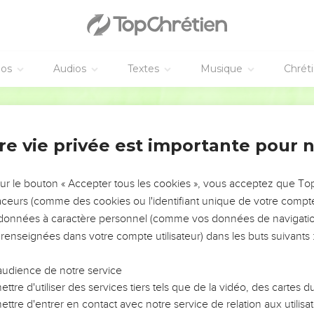
éos
Audios
Textes
Musique
Chrét
re vie privée est importante pour 
NEMENT DE L’ANNÉE !
ÉVITER LES VOTRES ?
sur le bouton « Accepter tous les cookies », vous acceptez que T
traceurs (comme des cookies ou l'identifiant unique de votre compte 
tes, leur impact, leur foi ou leur vision. Mais on voit
s données à caractère personnel (comme vos données de navigatio
fficiles qu'ils ont traversés, alors même que ce sont
 renseignées dans votre compte utilisateur) dans les buts suivants 
audience de notre service
s, et responsables reviennent sur les erreurs
 avancer avec plus de sagesse afin que leurs erreurs
ttre d'utiliser des services tiers tels que de la vidéo, des cartes
un ministère, une équipe, un groupe ou une famille,
ttre d'entrer en contact avec notre service de relation aux utilisat