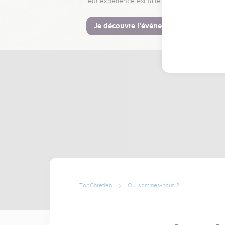
leur expérience est faite pour vous.
Je découvre l’événement
TopChrétien
Qui sommes-nous ?