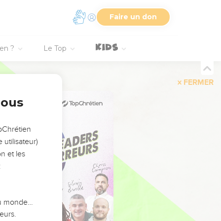
Faire un don
ien ?
Le Top
FERMER
nous
opChrétien
utilisateur)
n et les
:
 du monde…
eurs.