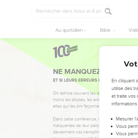
Au quotidien
Bible
Vid
Vot
NE MANQUEZ PAS L’ÉVÉ
ET SI LEURS ERREURS POUVAIENT VOUS 
En cliquant 
utilise des 
On admire souvent les leaders pour leurs réussi
et traite vo
moins les doutes, les erreurs et les saisons di
informations
elles qui les ont façonnés.
Mesurer l'
Dans cette conférence, leaders, entrepreneur
marquantes de leur parcours et les clés pour
Vous perme
deviennent vos tremplins. Que vous guidiez 
Vous perme