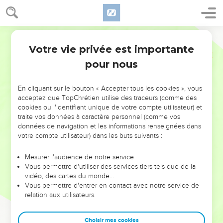
Votre vie privée est importante
pour nous
NE MANQUEZ PAS L’ÉVÉNEMENT
En cliquant sur le bouton « Accepter tous les cookies », vous
DE L’ANNÉE !
acceptez que TopChrétien utilise des traceurs (comme des
cookies ou l'identifiant unique de votre compte utilisateur) et
ET SI LEURS ERREURS POUVAIENT VOUS ÉVITER LES
traite vos données à caractère personnel (comme vos
VOTRES ?
données de navigation et les informations renseignées dans
votre compte utilisateur) dans les buts suivants :
On admire souvent les leaders pour leurs réussites, leur impact,
leur foi ou leur vision. Mais on voit moins les doutes, les erreurs
Mesurer l'audience de notre service
Vous permettre d'utiliser des services tiers tels que de la
et les saisons difficiles qu'ils ont traversés, alors même que ce
vidéo, des cartes du monde…
sont elles qui les ont façonnés.
Vous permettre d'entrer en contact avec notre service de
relation aux utilisateurs.
Dans cette conférence, leaders, entrepreneurs, et responsables
reviennent sur les erreurs marquantes de leur parcours et les
clés pour avancer avec plus de sagesse afin que leurs erreurs
Choisir mes cookies