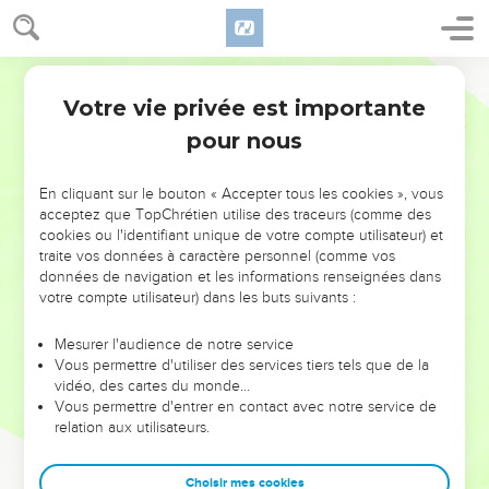
Votre vie privée est importante
pour nous
NE MANQUEZ PAS L’ÉVÉNEMENT
En cliquant sur le bouton « Accepter tous les cookies », vous
DE L’ANNÉE !
acceptez que TopChrétien utilise des traceurs (comme des
cookies ou l'identifiant unique de votre compte utilisateur) et
ET SI LEURS ERREURS POUVAIENT VOUS ÉVITER LES
traite vos données à caractère personnel (comme vos
VOTRES ?
données de navigation et les informations renseignées dans
votre compte utilisateur) dans les buts suivants :
On admire souvent les leaders pour leurs réussites, leur impact,
leur foi ou leur vision. Mais on voit moins les doutes, les erreurs
Mesurer l'audience de notre service
Vous permettre d'utiliser des services tiers tels que de la
et les saisons difficiles qu'ils ont traversés, alors même que ce
vidéo, des cartes du monde…
sont elles qui les ont façonnés.
Vous permettre d'entrer en contact avec notre service de
relation aux utilisateurs.
Dans cette conférence, leaders, entrepreneurs, et responsables
reviennent sur les erreurs marquantes de leur parcours et les
clés pour avancer avec plus de sagesse afin que leurs erreurs
Choisir mes cookies