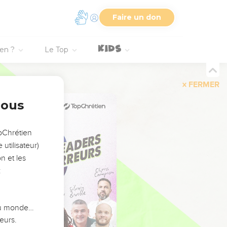
Faire un don
ien ?
Le Top
FERMER
nous
opChrétien
utilisateur)
n et les
:
 du monde…
eurs.