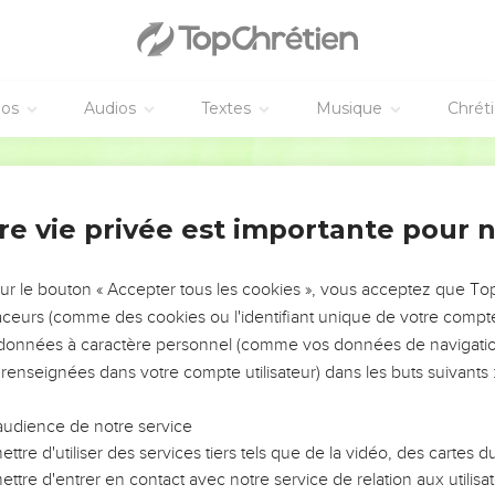
éos
Audios
Textes
Musique
Chrét
re vie privée est importante pour 
NEMENT DE L’ANNÉE !
ÉVITER LES VOTRES ?
sur le bouton « Accepter tous les cookies », vous acceptez que T
traceurs (comme des cookies ou l'identifiant unique de votre compte 
tes, leur impact, leur foi ou leur vision. Mais on voit
s données à caractère personnel (comme vos données de navigatio
fficiles qu'ils ont traversés, alors même que ce sont
 renseignées dans votre compte utilisateur) dans les buts suivants 
audience de notre service
s, et responsables reviennent sur les erreurs
 avancer avec plus de sagesse afin que leurs erreurs
ttre d'utiliser des services tiers tels que de la vidéo, des cartes
un ministère, une équipe, un groupe ou une famille,
ttre d'entrer en contact avec notre service de relation aux utilisat