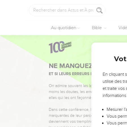
Au quotidien
Bible
Vid
Vot
NE MANQUEZ PAS L’ÉVÉ
ET SI LEURS ERREURS POUVAIENT VOUS 
En cliquant 
utilise des 
On admire souvent les leaders pour leurs réussi
et traite vo
moins les doutes, les erreurs et les saisons di
informations
elles qui les ont façonnés.
Mesurer l'
Dans cette conférence, leaders, entrepreneur
marquantes de leur parcours et les clés pour
Vous perme
deviennent vos tremplins. Que vous guidiez 
Vous perme