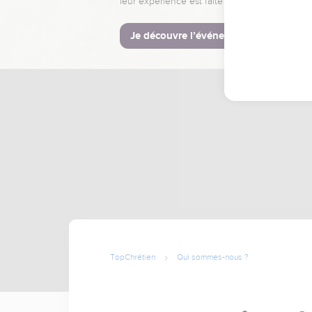
leur expérience est faite pour vous.
Je découvre l’événement
TopChrétien
Qui sommes-nous ?