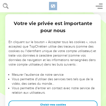
Votre vie privée est importante
pour nous
NE MANQUEZ PAS L’ÉVÉNEMENT
En cliquant sur le bouton « Accepter tous les cookies », vous
DE L’ANNÉE !
acceptez que TopChrétien utilise des traceurs (comme des
cookies ou l'identifiant unique de votre compte utilisateur) et
ET SI LEURS ERREURS POUVAIENT VOUS ÉVITER LES
traite vos données à caractère personnel (comme vos
VOTRES ?
données de navigation et les informations renseignées dans
votre compte utilisateur) dans les buts suivants :
On admire souvent les leaders pour leurs réussites, leur impact,
leur foi ou leur vision. Mais on voit moins les doutes, les erreurs
Mesurer l'audience de notre service
Vous permettre d'utiliser des services tiers tels que de la
et les saisons difficiles qu'ils ont traversés, alors même que ce
vidéo, des cartes du monde…
sont elles qui les ont façonnés.
Vous permettre d'entrer en contact avec notre service de
relation aux utilisateurs.
Dans cette conférence, leaders, entrepreneurs, et responsables
reviennent sur les erreurs marquantes de leur parcours et les
clés pour avancer avec plus de sagesse afin que leurs erreurs
Choisir mes cookies