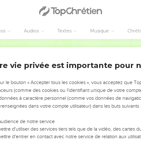
éos
Audios
Textes
Musique
Chrét
re vie privée est importante pour 
NEMENT DE L’ANNÉE !
ÉVITER LES VOTRES ?
sur le bouton « Accepter tous les cookies », vous acceptez que T
traceurs (comme des cookies ou l'identifiant unique de votre compte 
tes, leur impact, leur foi ou leur vision. Mais on voit
s données à caractère personnel (comme vos données de navigatio
fficiles qu'ils ont traversés, alors même que ce sont
 renseignées dans votre compte utilisateur) dans les buts suivants 
audience de notre service
s, et responsables reviennent sur les erreurs
 avancer avec plus de sagesse afin que leurs erreurs
ttre d'utiliser des services tiers tels que de la vidéo, des cartes
un ministère, une équipe, un groupe ou une famille,
ttre d'entrer en contact avec notre service de relation aux utilisat