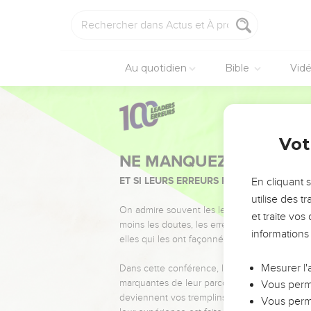
Au quotidien
Bible
Vid
Vot
NE MANQUEZ PAS L’ÉVÉ
ET SI LEURS ERREURS POUVAIENT VOUS 
En cliquant 
utilise des 
On admire souvent les leaders pour leurs réussi
et traite vo
moins les doutes, les erreurs et les saisons di
informations
elles qui les ont façonnés.
Mesurer l'
Dans cette conférence, leaders, entrepreneur
marquantes de leur parcours et les clés pour
Vous perme
deviennent vos tremplins. Que vous guidiez 
Vous perme