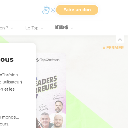
Faire un don
ien ?
Le Top
FERMER
nous
opChrétien
utilisateur)
n et les
:
 du monde…
eurs.