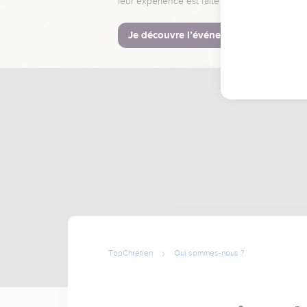
leur expérience est faite pour vous.
Je découvre l’événement
TopChrétien
Qui sommes-nous ?