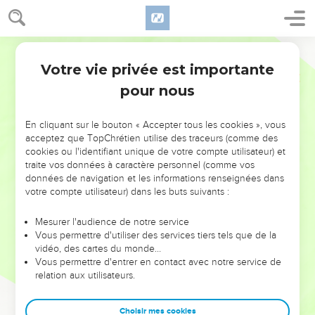
Votre vie privée est importante
pour nous
NE MANQUEZ PAS L’ÉVÉNEMENT
En cliquant sur le bouton « Accepter tous les cookies », vous
DE L’ANNÉE !
acceptez que TopChrétien utilise des traceurs (comme des
cookies ou l'identifiant unique de votre compte utilisateur) et
ET SI LEURS ERREURS POUVAIENT VOUS ÉVITER LES
traite vos données à caractère personnel (comme vos
VOTRES ?
données de navigation et les informations renseignées dans
votre compte utilisateur) dans les buts suivants :
On admire souvent les leaders pour leurs réussites, leur impact,
leur foi ou leur vision. Mais on voit moins les doutes, les erreurs
Mesurer l'audience de notre service
Vous permettre d'utiliser des services tiers tels que de la
et les saisons difficiles qu'ils ont traversés, alors même que ce
vidéo, des cartes du monde…
sont elles qui les ont façonnés.
Vous permettre d'entrer en contact avec notre service de
relation aux utilisateurs.
Dans cette conférence, leaders, entrepreneurs, et responsables
reviennent sur les erreurs marquantes de leur parcours et les
clés pour avancer avec plus de sagesse afin que leurs erreurs
Choisir mes cookies