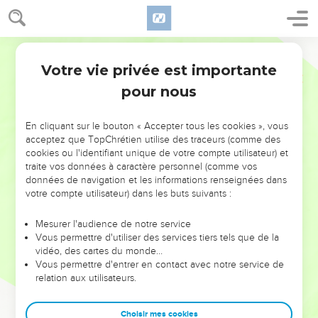
Votre vie privée est importante
pour nous
NE MANQUEZ PAS L’ÉVÉNEMENT
En cliquant sur le bouton « Accepter tous les cookies », vous
DE L’ANNÉE !
acceptez que TopChrétien utilise des traceurs (comme des
cookies ou l'identifiant unique de votre compte utilisateur) et
ET SI LEURS ERREURS POUVAIENT VOUS ÉVITER LES
traite vos données à caractère personnel (comme vos
VOTRES ?
données de navigation et les informations renseignées dans
votre compte utilisateur) dans les buts suivants :
On admire souvent les leaders pour leurs réussites, leur impact,
leur foi ou leur vision. Mais on voit moins les doutes, les erreurs
Mesurer l'audience de notre service
Vous permettre d'utiliser des services tiers tels que de la
et les saisons difficiles qu'ils ont traversés, alors même que ce
vidéo, des cartes du monde…
sont elles qui les ont façonnés.
Vous permettre d'entrer en contact avec notre service de
relation aux utilisateurs.
Dans cette conférence, leaders, entrepreneurs, et responsables
reviennent sur les erreurs marquantes de leur parcours et les
clés pour avancer avec plus de sagesse afin que leurs erreurs
Choisir mes cookies