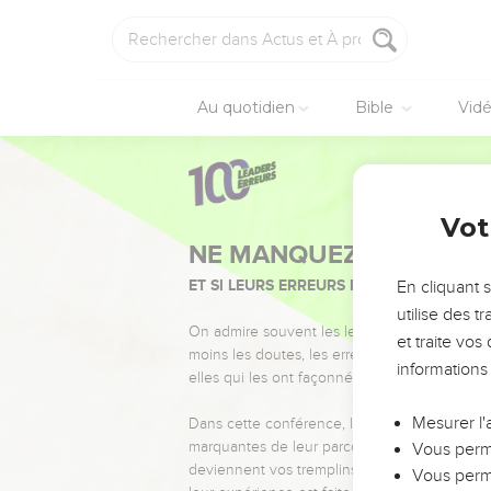
Au quotidien
Bible
Vid
Vot
NE MANQUEZ PAS L’ÉVÉ
ET SI LEURS ERREURS POUVAIENT VOUS 
En cliquant 
utilise des 
On admire souvent les leaders pour leurs réussi
et traite vo
moins les doutes, les erreurs et les saisons di
informations
elles qui les ont façonnés.
Mesurer l'
Dans cette conférence, leaders, entrepreneur
marquantes de leur parcours et les clés pour
Vous perme
deviennent vos tremplins. Que vous guidiez 
Vous perme