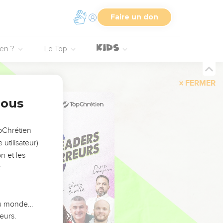
Faire un don
ien ?
Le Top
FERMER
nous
opChrétien
utilisateur)
n et les
:
 du monde…
eurs.