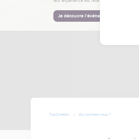
leur expérience est faite pour vous.
Je découvre l’événement
TopChrétien
Qui sommes-nous ?