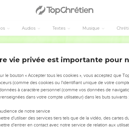
éos
Audios
Textes
Musique
Chrét
re vie privée est importante pour 
NEMENT DE L’ANNÉE !
ÉVITER LES VOTRES ?
sur le bouton « Accepter tous les cookies », vous acceptez que T
traceurs (comme des cookies ou l'identifiant unique de votre compte 
tes, leur impact, leur foi ou leur vision. Mais on voit
s données à caractère personnel (comme vos données de navigatio
fficiles qu'ils ont traversés, alors même que ce sont
 renseignées dans votre compte utilisateur) dans les buts suivants 
audience de notre service
s, et responsables reviennent sur les erreurs
 avancer avec plus de sagesse afin que leurs erreurs
ttre d'utiliser des services tiers tels que de la vidéo, des cartes
un ministère, une équipe, un groupe ou une famille,
ttre d'entrer en contact avec notre service de relation aux utilisat