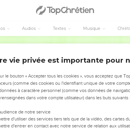
éos
Audios
Textes
Musique
Chrét
re vie privée est importante pour 
NEMENT DE L’ANNÉE !
ÉVITER LES VOTRES ?
sur le bouton « Accepter tous les cookies », vous acceptez que T
traceurs (comme des cookies ou l'identifiant unique de votre compte 
tes, leur impact, leur foi ou leur vision. Mais on voit
s données à caractère personnel (comme vos données de navigatio
fficiles qu'ils ont traversés, alors même que ce sont
 renseignées dans votre compte utilisateur) dans les buts suivants 
audience de notre service
s, et responsables reviennent sur les erreurs
 avancer avec plus de sagesse afin que leurs erreurs
ttre d'utiliser des services tiers tels que de la vidéo, des cartes
un ministère, une équipe, un groupe ou une famille,
ttre d'entrer en contact avec notre service de relation aux utilisat