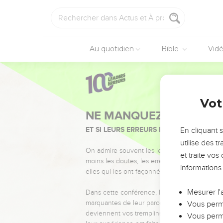
Au quotidien
Bible
Vid
Vot
NE MANQUEZ PAS L’ÉVÉ
ET SI LEURS ERREURS POUVAIENT VOUS 
En cliquant 
utilise des 
On admire souvent les leaders pour leurs réussi
et traite vo
moins les doutes, les erreurs et les saisons di
informations
elles qui les ont façonnés.
Mesurer l'
Dans cette conférence, leaders, entrepreneur
marquantes de leur parcours et les clés pour
Vous perme
deviennent vos tremplins. Que vous guidiez 
Vous perme