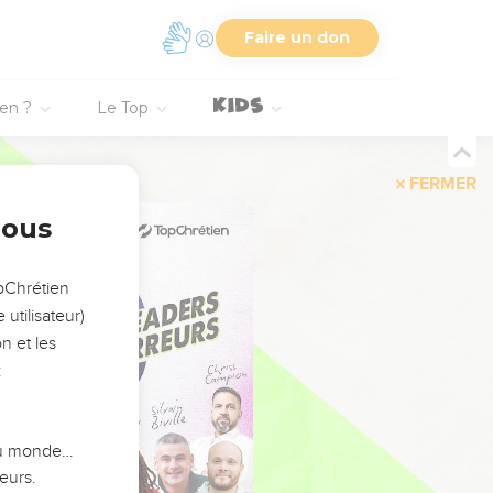
Faire un don
ien ?
Le Top
FERMER
nous
opChrétien
utilisateur)
n et les
:
 du monde…
eurs.