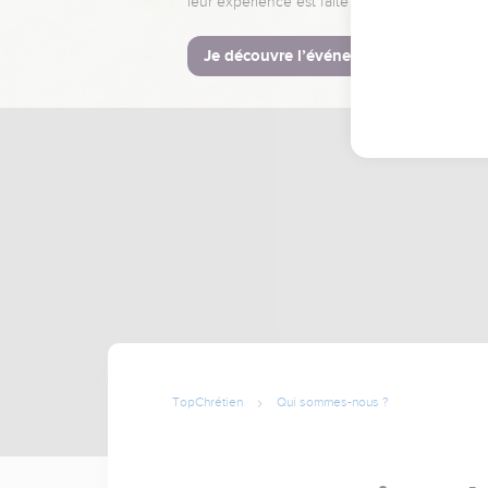
leur expérience est faite pour vous.
Je découvre l’événement
TopChrétien
Qui sommes-nous ?