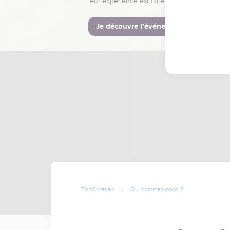
leur expérience est faite pour vous.
Je découvre l’événement
TopChrétien
Qui sommes-nous ?