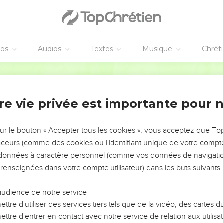
éos
Audios
Textes
Musique
Chrét
re vie privée est importante pour 
NEMENT DE L’ANNÉE !
ÉVITER LES VOTRES ?
sur le bouton « Accepter tous les cookies », vous acceptez que T
traceurs (comme des cookies ou l'identifiant unique de votre compte 
tes, leur impact, leur foi ou leur vision. Mais on voit
s données à caractère personnel (comme vos données de navigatio
fficiles qu'ils ont traversés, alors même que ce sont
 renseignées dans votre compte utilisateur) dans les buts suivants 
audience de notre service
s, et responsables reviennent sur les erreurs
 avancer avec plus de sagesse afin que leurs erreurs
ttre d'utiliser des services tiers tels que de la vidéo, des cartes
un ministère, une équipe, un groupe ou une famille,
ttre d'entrer en contact avec notre service de relation aux utilisat