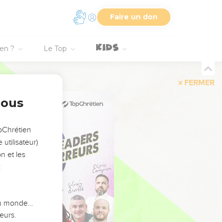
Faire un don
ien ?
Le Top
FERMER
nous
opChrétien
utilisateur)
n et les
:
 du monde…
eurs.