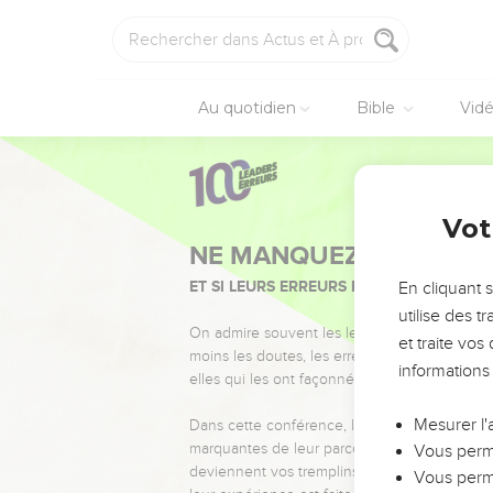
Au quotidien
Bible
Vid
Vot
NE MANQUEZ PAS L’ÉVÉ
ET SI LEURS ERREURS POUVAIENT VOUS 
En cliquant 
utilise des 
On admire souvent les leaders pour leurs réussi
et traite vo
moins les doutes, les erreurs et les saisons di
informations
elles qui les ont façonnés.
Mesurer l'
Dans cette conférence, leaders, entrepreneur
marquantes de leur parcours et les clés pour
Vous perme
deviennent vos tremplins. Que vous guidiez 
Vous perme