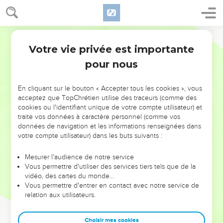
Votre vie privée est importante
pour nous
NE MANQUEZ PAS L’ÉVÉNEMENT
En cliquant sur le bouton « Accepter tous les cookies », vous
DE L’ANNÉE !
acceptez que TopChrétien utilise des traceurs (comme des
cookies ou l'identifiant unique de votre compte utilisateur) et
ET SI LEURS ERREURS POUVAIENT VOUS ÉVITER LES
traite vos données à caractère personnel (comme vos
VOTRES ?
données de navigation et les informations renseignées dans
votre compte utilisateur) dans les buts suivants :
On admire souvent les leaders pour leurs réussites, leur impact,
leur foi ou leur vision. Mais on voit moins les doutes, les erreurs
Mesurer l'audience de notre service
Vous permettre d'utiliser des services tiers tels que de la
et les saisons difficiles qu'ils ont traversés, alors même que ce
vidéo, des cartes du monde…
sont elles qui les ont façonnés.
Vous permettre d'entrer en contact avec notre service de
relation aux utilisateurs.
Dans cette conférence, leaders, entrepreneurs, et responsables
reviennent sur les erreurs marquantes de leur parcours et les
clés pour avancer avec plus de sagesse afin que leurs erreurs
Choisir mes cookies