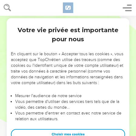
Votre vie privée est importante
pour nous
NE MANQUEZ PAS L’ÉVÉNEMENT
En cliquant sur le bouton « Accepter tous les cookies », vous
DE L’ANNÉE !
acceptez que TopChrétien utilise des traceurs (comme des
cookies ou l'identifiant unique de votre compte utilisateur) et
ET SI LEURS ERREURS POUVAIENT VOUS ÉVITER LES
traite vos données à caractère personnel (comme vos
VOTRES ?
données de navigation et les informations renseignées dans
votre compte utilisateur) dans les buts suivants :
On admire souvent les leaders pour leurs réussites, leur impact,
leur foi ou leur vision. Mais on voit moins les doutes, les erreurs
Mesurer l'audience de notre service
Vous permettre d'utiliser des services tiers tels que de la
et les saisons difficiles qu'ils ont traversés, alors même que ce
vidéo, des cartes du monde…
sont elles qui les ont façonnés.
Vous permettre d'entrer en contact avec notre service de
relation aux utilisateurs.
Dans cette conférence, leaders, entrepreneurs, et responsables
reviennent sur les erreurs marquantes de leur parcours et les
clés pour avancer avec plus de sagesse afin que leurs erreurs
Choisir mes cookies