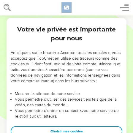
Votre vie privée est importante
pour nous
NE MANQUEZ PAS L’ÉVÉNEMENT
En cliquant sur le bouton « Accepter tous les cookies », vous
DE L’ANNÉE !
acceptez que TopChrétien utilise des traceurs (comme des
cookies ou l'identifiant unique de votre compte utilisateur) et
ET SI LEURS ERREURS POUVAIENT VOUS ÉVITER LES
traite vos données à caractère personnel (comme vos
VOTRES ?
données de navigation et les informations renseignées dans
votre compte utilisateur) dans les buts suivants :
On admire souvent les leaders pour leurs réussites, leur impact,
leur foi ou leur vision. Mais on voit moins les doutes, les erreurs
Mesurer l'audience de notre service
Vous permettre d'utiliser des services tiers tels que de la
et les saisons difficiles qu'ils ont traversés, alors même que ce
vidéo, des cartes du monde…
sont elles qui les ont façonnés.
Vous permettre d'entrer en contact avec notre service de
relation aux utilisateurs.
Dans cette conférence, leaders, entrepreneurs, et responsables
reviennent sur les erreurs marquantes de leur parcours et les
clés pour avancer avec plus de sagesse afin que leurs erreurs
Choisir mes cookies