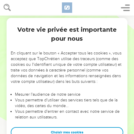
Votre vie privée est importante
pour nous
NE MANQUEZ PAS L’ÉVÉNEMENT
En cliquant sur le bouton « Accepter tous les cookies », vous
DE L’ANNÉE !
acceptez que TopChrétien utilise des traceurs (comme des
cookies ou l'identifiant unique de votre compte utilisateur) et
ET SI LEURS ERREURS POUVAIENT VOUS ÉVITER LES
traite vos données à caractère personnel (comme vos
VOTRES ?
données de navigation et les informations renseignées dans
votre compte utilisateur) dans les buts suivants :
On admire souvent les leaders pour leurs réussites, leur impact,
leur foi ou leur vision. Mais on voit moins les doutes, les erreurs
Mesurer l'audience de notre service
Vous permettre d'utiliser des services tiers tels que de la
et les saisons difficiles qu'ils ont traversés, alors même que ce
vidéo, des cartes du monde…
sont elles qui les ont façonnés.
Vous permettre d'entrer en contact avec notre service de
relation aux utilisateurs.
Dans cette conférence, leaders, entrepreneurs, et responsables
reviennent sur les erreurs marquantes de leur parcours et les
clés pour avancer avec plus de sagesse afin que leurs erreurs
Choisir mes cookies