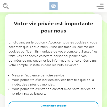
Votre vie privée est importante
pour nous
NE MANQUEZ PAS L’ÉVÉNEMENT
En cliquant sur le bouton « Accepter tous les cookies », vous
DE L’ANNÉE !
acceptez que TopChrétien utilise des traceurs (comme des
cookies ou l'identifiant unique de votre compte utilisateur) et
ET SI LEURS ERREURS POUVAIENT VOUS ÉVITER LES
traite vos données à caractère personnel (comme vos
VOTRES ?
données de navigation et les informations renseignées dans
votre compte utilisateur) dans les buts suivants :
On admire souvent les leaders pour leurs réussites, leur impact,
leur foi ou leur vision. Mais on voit moins les doutes, les erreurs
Mesurer l'audience de notre service
Vous permettre d'utiliser des services tiers tels que de la
et les saisons difficiles qu'ils ont traversés, alors même que ce
vidéo, des cartes du monde…
sont elles qui les ont façonnés.
Vous permettre d'entrer en contact avec notre service de
relation aux utilisateurs.
Dans cette conférence, leaders, entrepreneurs, et responsables
reviennent sur les erreurs marquantes de leur parcours et les
clés pour avancer avec plus de sagesse afin que leurs erreurs
Choisir mes cookies