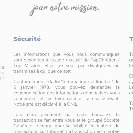
jour notre mission.
Sécurité
T
Les informations que vous nous communiquez
T
sont destinées à l'usage exclusif de TopChrétien /
g
Top Mission. Elles ne sont pas divulguées ou
l
ia
transmises à qui que ce soit.
es
E
 :
Conformément à la loi "informatique et libertés" du
a
6 janvier 1978, vous pouvez demander la
L
communication des informations nominatives vous
e
concernant et les faire rectifier le cas échéant.
T
Notre site est déclaré à la CNIL.
T
Lors d'un paiement par carte bancaire, la
transaction se fait entre vous et le groupe Société
Générale, reconnu pour sa fiabilité en matière de
transactions sur Internet. La transaction est cryptée