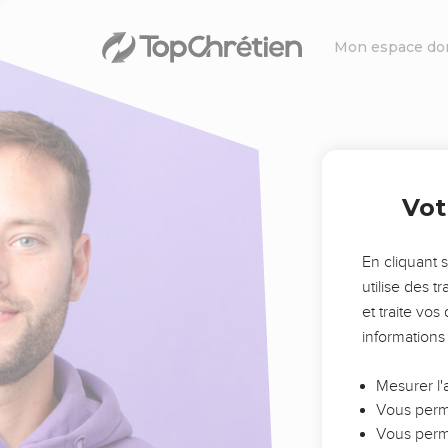
Mon espace do
Vot
En cliquant 
utilise des 
et traite vo
informations
Mesurer l'
Vous perme
Vous perme