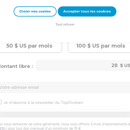
Choisissez le montant de votre don mensuel
Accepter tous les cookies
Choisir mes cookies
Tout refuser
10
$ US
par mois
25
$ US
par mois
50
$ US
par mois
100
$ US
par mois
ontant libre :
Votre adresse email
Je m'abonne à la newsletter du TopChrétien.
ur vous remercier de votre générosité, nous vous offrons 3 mois d’abonnements 
EBLI pour tout don mensuel d’un minimum de 15 €.