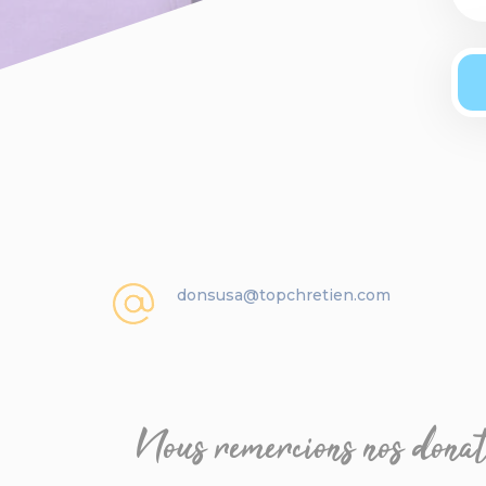
donsusa@topchretien.com
Nous remercions nos donat