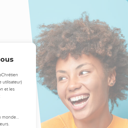
nous
opChrétien
utilisateur)
n et les
:
 du monde…
eurs.