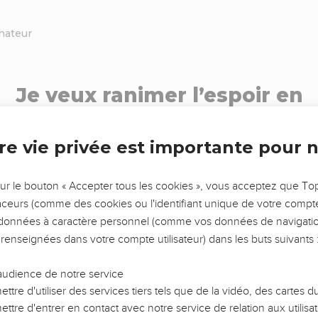
nateur
Je veux ranimer l’espoir en
soutenant
re vie privée est importante pour 
Sabrina Chabin Mary
sur le bouton « Accepter tous les cookies », vous acceptez que T
traceurs (comme des cookies ou l'identifiant unique de votre compte 
Mensuel
Ponctuel
s données à caractère personnel (comme vos données de navigatio
 renseignées dans votre compte utilisateur) dans les buts suivants 
Votre pays
audience de notre service
ttre d'utiliser des services tiers tels que de la vidéo, des cartes
ttre d'entrer en contact avec notre service de relation aux utilisat