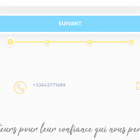
SUIVANT
1
2
3
4
+33643771689
eurs pour leur confiance qui nous p