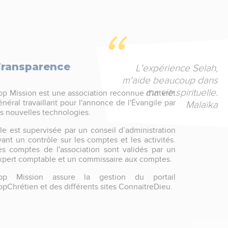
ransparence
L'expérience Selah,
m'aide beaucoup dans
ma vie spirituelle.
op Mission est une association reconnue d'intérêt
énéral travaillant pour l'annonce de l'Évangile par
Malaïka
es nouvelles technologies.
lle est supervisée par un conseil d’administration
yant un contrôle sur les comptes et les activités.
es comptes de l'association sont validés par un
xpert comptable et un commissaire aux comptes.
op Mission assure la gestion du portail
opChrétien et des différents sites ConnaitreDieu.