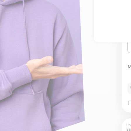
M
Po
BE