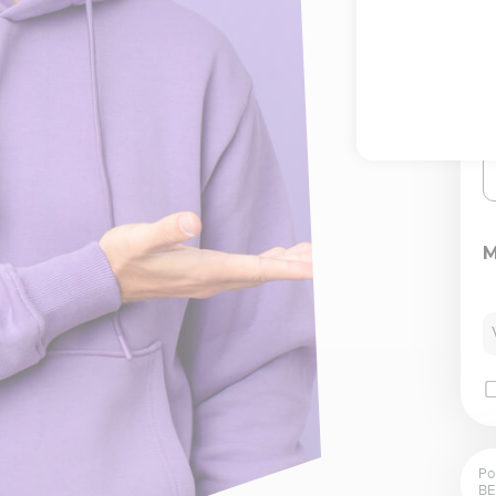
M
Po
BE