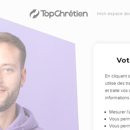
Mon espace do
Vot
En cliquant 
utilise des 
et traite vo
informations
Mesurer l'
Vous perme
Vous perme