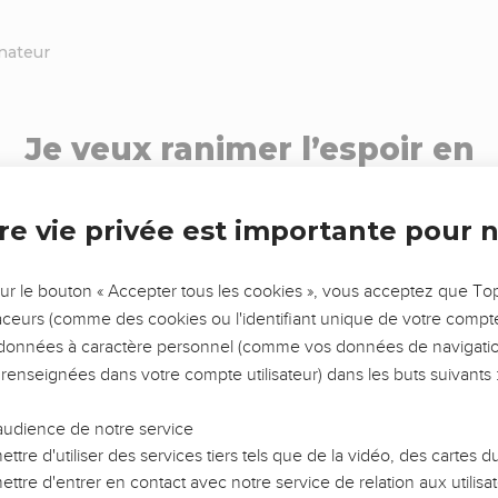
nateur
Je veux ranimer l’espoir en
soutenant
re vie privée est importante pour 
Jeanne Tritsch - Vauclair
sur le bouton « Accepter tous les cookies », vous acceptez que T
traceurs (comme des cookies ou l'identifiant unique de votre compte 
Mensuel
Ponctuel
s données à caractère personnel (comme vos données de navigatio
 renseignées dans votre compte utilisateur) dans les buts suivants 
Votre pays
audience de notre service
ttre d'utiliser des services tiers tels que de la vidéo, des cartes
ttre d'entrer en contact avec notre service de relation aux utilisat