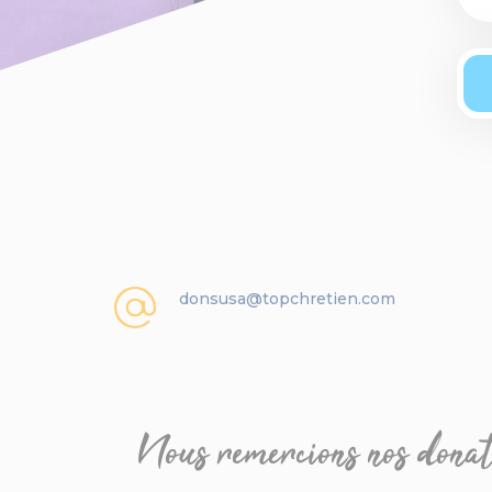
donsusa@topchretien.com
Nous remercions nos donat