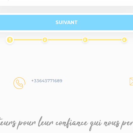
SUIVANT
1
2
3
4
+33643771689
eurs pour leur confiance qui nous p