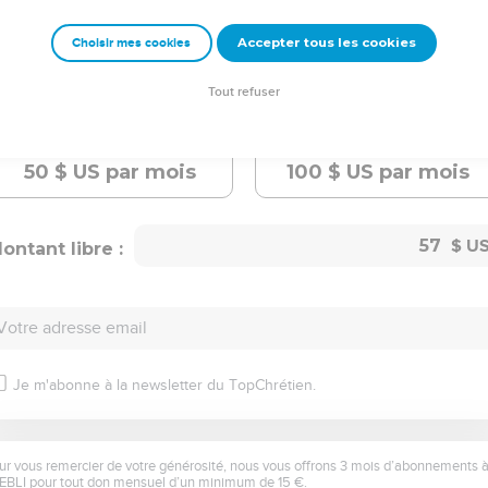
Choisissez le montant de votre don mensuel
Accepter tous les cookies
Choisir mes cookies
Tout refuser
10
$ US
par mois
25
$ US
par mois
50
$ US
par mois
100
$ US
par mois
ontant libre :
Votre adresse email
Je m'abonne à la newsletter du TopChrétien.
ur vous remercier de votre générosité, nous vous offrons 3 mois d’abonnements 
EBLI pour tout don mensuel d’un minimum de 15 €.