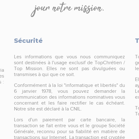
jour notre mission.
Sécurité
T
Les informations que vous nous communiquez
T
sont destinées à l'usage exclusif de TopChrétien /
g
Top Mission. Elles ne sont pas divulguées ou
l
ia
transmises à qui que ce soit.
es
E
 :
Conformément à la loi "informatique et libertés" du
a
6 janvier 1978, vous pouvez demander la
L
communication des informations nominatives vous
e
concernant et les faire rectifier le cas échéant.
T
Notre site est déclaré à la CNIL.
T
Lors d'un paiement par carte bancaire, la
transaction se fait entre vous et le groupe Société
Générale, reconnu pour sa fiabilité en matière de
transactions sur Internet. La transaction est cryptée