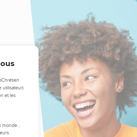
nous
opChrétien
utilisateur)
n et les
:
 du monde…
eurs.