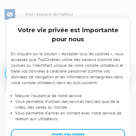
Mon espace donateur
Votre vie privée est importante
Je veux ranimer l’espoir en
pour nous
soutenant
Jeanne Tritsch - Vauclair
En cliquant sur le bouton « Accepter tous les cookies », vous
acceptez que TopChrétien utilise des traceurs (comme des
cookies ou l'identifiant unique de votre compte utilisateur) et
traite vos données à caractère personnel (comme vos
Ponctuel
Mensuel
données de navigation et les informations renseignées dans
votre compte utilisateur) dans les buts suivants :
Mesurer l'audience de notre service
Votre pays
Vous permettre d'utiliser des services tiers tels que de la
vidéo, des cartes du monde…
Vous permettre d'entrer en contact avec notre service de
relation aux utilisateurs.
Choisissez le montant de votre don ponctuel
Choisir mes cookies