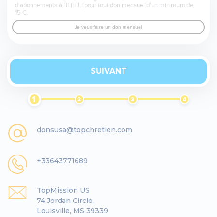
d’abonnements à BEEBLI pour tout don mensuel d’un minimum de
15 €.
Je veux faire un don mensuel
SUIVANT
1
2
3
4
donsusa@topchretien.com
+33643771689
TopMission US
74 Jordan Circle,
Louisville, MS 39339