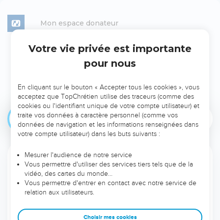
Mon espace donateur
Votre vie privée est importante
Je veux ranimer l’espoir en
pour nous
soutenant
David Nolent
En cliquant sur le bouton « Accepter tous les cookies », vous
acceptez que TopChrétien utilise des traceurs (comme des
cookies ou l'identifiant unique de votre compte utilisateur) et
traite vos données à caractère personnel (comme vos
Ponctuel
Mensuel
données de navigation et les informations renseignées dans
votre compte utilisateur) dans les buts suivants :
Mesurer l'audience de notre service
Votre pays
Vous permettre d'utiliser des services tiers tels que de la
vidéo, des cartes du monde…
Vous permettre d'entrer en contact avec notre service de
relation aux utilisateurs.
Choisissez le montant de votre don ponctuel
Choisir mes cookies