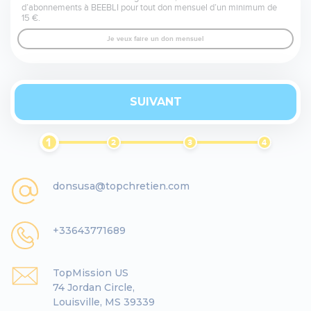
d’abonnements à BEEBLI pour tout don mensuel d’un minimum de
15 €.
Je veux faire un don mensuel
SUIVANT
1
2
3
4
donsusa@topchretien.com
+33643771689
TopMission US
74 Jordan Circle,
Louisville, MS 39339